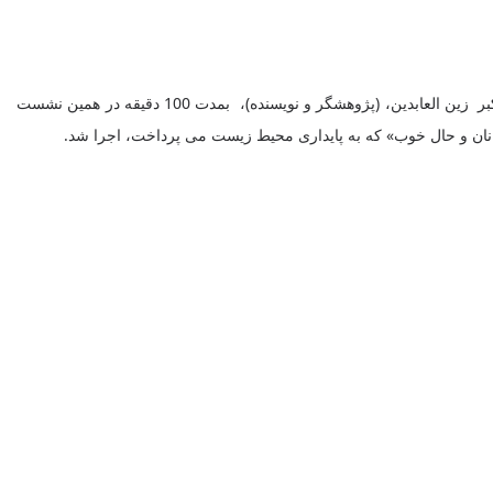
و سپس در بخش دوم برای موزه داران و فعالان حوزه نوجوانی کارگاه آموزشی با عوان «موزه ها و آموزش و پژوهش برای نوجوانان» و با تدریس علی اکبر زین العابدین، (پژوهشگر و نویسنده)، بمدت 100 دقیقه در همین نشست
جوانان و حال خوب» که به پایداری محیط زیست می پرداخت، اجرا شد.