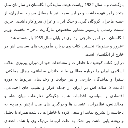
بازگشت و تا سال 1982 ریاست هیئت نمایندگی انگلستان در سازمان ملل
متحد را بر عهده داشت و در این سمت نیز با مسائل مربوط به ایران، از
جمله ماجرای گروگان گیری و جنگ ایران و عراق سرو کار داشت. آخرین
سمت رسمی پارسونز مشاور مخصوص مارگارت تاچر – نخست وزیر
انگلستان – در امور خارجی بود. وی در پایان سال 1983 بازنشسته شد
.
«
غرور و سقوط» نخستین کتاب وی درباره مأموریت های سیاسی اش در
خارج از انگلستان است
.
در این کتاب کوشیده تا خاطرات و مشاهدات خود از دوران پیروزی انقلاب
اسلامی ایران را درباره مطالبی مانند خاندان سلطنتی، رجال مملکتی،
سفرا و نمایندگان خارجی و نیز حوادث و رخدادهای مربوط به دوره
اقامت 5 ساله اش در ایران از جمله فراز و نشیب های اجتماعی،
اقتصادی و سیاسی، اقدامات شاه، چگونگی تعارضات میان شاه و
مخالفانش، تظاهرات، اعتصاب ها و درگیری های میان ارتش و مردم به
پاخاسته را تشریح نماید. او سعی کرده تا خاطرات یاد شده همراه با تحلیل
و ریشه یابی باشد. بی شک به علت ارتباط نزدیک وی با شاه، اعضای