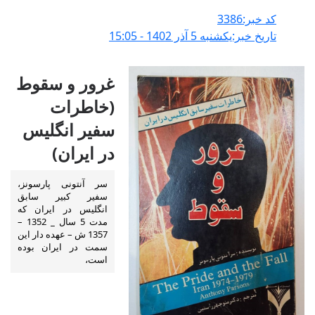
کد خبر:3386
تاریخ خبر:يکشنبه 5 آذر 1402 - 15:05
غرور و سقوط
(خاطرات
سفیر انگلیس
در ایران)
سر آنتونی پارسونز،
سفیر کبیر سابق
انگلیس در ایران که
مدت 5 سال _ 1352 –
1357 ش – عهده دار این
سمت در ایران بوده
است،