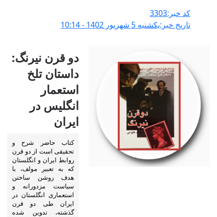
کد خبر:3303
تاریخ خبر:يکشنبه 5 شهريور 1402 - 10:14
دو قرن نیرنگ:
داستان تلخ
استعمار
انگلیس در
ایران
کتاب حاضر شرح و
تحقیقی است از دو قرن
روابط ایران و انگلستان
که به تعبیر مولف، با
هدف روشن ساختن
سیاست مزدورانه و
استعماری انگلستان در
ایران طی دو قرن
گذشته، تدوین شده