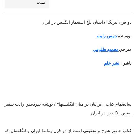
است.
دو قرن نیرنگ: داستان تلخ استعمار انگلیس در ایران
نویسنده
:
دنیس رایت
مترجم
:
محمود طلوعی
ناشر
:
نشر علم
ب‍ه‌ان‍ض‍م‍ام‌ ک‍ت‍اب‌ "ای‍ران‍ی‍ان‌ در م‍ی‍ان‌ ان‍گ‍ل‍ی‍س‍ی‍ه‍ا" / ن‍وش‍ت‍ه‌ س‍ردن‍ی‍س‌ رای‍ت‌ س‍ف‍ی‍ر
پ‍ی‍ش‍ی‍ن‌ ان‍گ‍ل‍ی‍س‌ در ای‍ران‌
کتاب حاضر شرح و تحقیقی است از دو قرن روابط ایران و انگلستان که