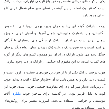
یکی از گونه های درختی منحصر به فرد باغ تاریخی نیاوران، درخت بارانک
است که تنها یک اصله از این گونه در فضای سبز ضلع شمال غربی کاخ
اصلی وجود دارد.
درخت بارانک گونه ای زیبا و خزان پذیر، بومی اروپا علی الخصوص
انگلستان، ولز، دانمارک و لهستان، شمال آفریقا و آسیای غربی به ویژه
شمال ایران است. در ایران، بارانک از جنگل های ارسباران تا گرگان
پراکنده است و به صورت تک درخت (تک زی) در میان انواع دیگر درختان
جنگل دیده می شود. بارانک در ایران نیز همچون کشورهای دیگر از گونه
های کمیاب است، به این مفهوم که جنگلی از بارانک در دنیا وجود ندارد.
چوب درخت بارانک یکی از با ارزش‌ترین چوب‌های سخت در اروپا است و
قیمت بالایی دارد و به همین دلیل به آن «خاویار جنگل» لقب داده‌اند. چوب
آن ریزدانه، بسیار متراکم و دارای مقاومت خمشی خوبی است. چوب این
گونه به دلیل قرمز بودن، در گذشته برای ساختن چوب
بیلیارد
، آلات
موسیقی و خراطی استفاده می‌شد. امروزه بیشتر برای روکش‌های
تزئینی استفاده می‌شود.