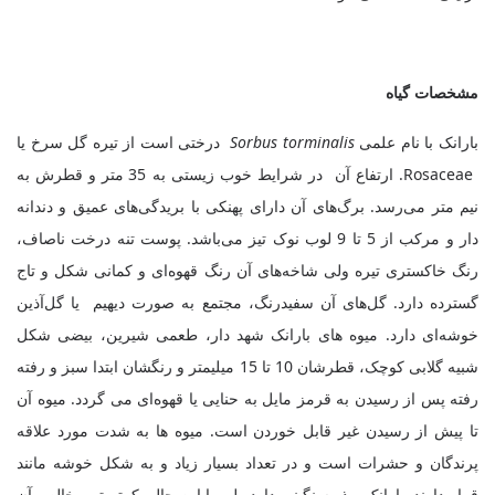
مشخصات گیاه
بارانک با نام علمی
Sorbus torminalis
درختی است از تیره گل سرخ یا
Rosaceae
. ارتفاع آن در شرایط خوب زیستی به 35 متر و قطرش به
نیم متر می‌رسد. برگ‌های آن دارای پهنکی با بریدگی‌های عمیق و دندانه
دار و مرکب از 5 تا 9 لوب نوک تیز می‌باشد. پوست تنه درخت ناصاف،
رنگ خاکستری تیره ولی شاخه‌های آن رنگ قهوه‌ای و کمانی شکل و تاج
گسترده دارد. گل‌های آن سفیدرنگ، مجتمع به صورت دیهیم یا گل‌آذین
خوشه‌ای دارد. میوه های بارانک شهد دار، طعمی شیرین، بیضی شکل
شبیه گلابی کوچک، قطرشان 10 تا 15 میلیمتر و رنگشان ابتدا سبز و رفته
رفته پس از رسیدن به قرمز مایل به حنایی یا قهوه‌ای می گردد. میوه آن
تا پیش از رسیدن غیر قابل خوردن است. میوه ها به شدت مورد علاقه
پرندگان و حشرات است و در تعداد بسیار زیاد و به شکل خوشه مانند
قرار دارند. بارانک، بذر سنگینی دارد ولی با این حال، کمتر تیپ خالص آن