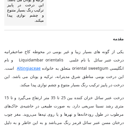
این درخت در پاییز
ترکیب رنگ بسیار متنوع
و چشم نوازی پیدا
میکند.
مقدمه
یکی از گونه های بسیار زیبا و غیر بومی در محوطه کاخ صاحبقرانیه
درخت عنبر سائل با نام علمی
Liquidambar orientalis
و نام
انگلیسی
oriental sweetgum
متعلق به خانواده
Altingiaceae
است.
این درخت بومی مناطق شرق مدیترانه، ترکیه و یونان می باشد. این
درخت در پاییز ترکیب رنگ بسیار متنوع و چشم نوازی پیدا میکند.
درخت عنبر سائل خزان کننده بین 25 تا 35 متر ارتفاع می‌گیرد و تا 15
متری رشد نسبتا سریعی دارد. به صورت طبیعی در حاشیه‌ی خاک‌های
مرطوب در طول رودخانه‌ها و نهر‌ها و یا روی تپه‌ها می‌روید. مغز چوب
درختان مسن عنبر سائل قرمز رنگ می‌باشد و به این خاطر و به دلیل