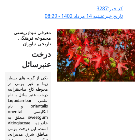
کد خبر:3287
تاریخ خبر:شنبه 14 مرداد 1402 - 08:29
معرفی تنوع زیستی
مجموعه فرهنگی
تاریخی نیاوران
درخت
عنبرسائل
یکی از گونه های بسیار
زیبا و غیر بومی در
محوطه کاخ صاحبقرانیه
درخت عنبر سائل با نام
علمی Liquidambar
orientalis و نام
انگلیسی oriental
sweetgum متعلق به
خانواده Altingiaceae
است. این درخت بومی
مناطق شرق مدیترانه،
ترکیه و یونان می باشد.