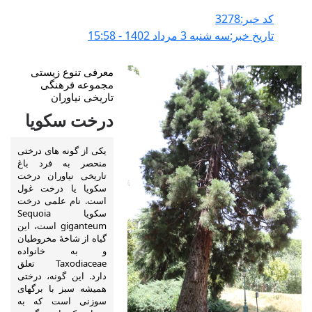
کد خبر:3278
تاریخ خبر:سه شنبه 3 مرداد 1402 - 15:58
معرفی تنوع زیستی
مجموعه فرهنگی
تاریخی نیاوران
درخت سکویا
یکی از گونه های درختی
منحصر به فرد باغ
تاریخی نیاوران درخت
سکویا یا درخت غول
است. نام علمی درخت
سکویا Sequoia
giganteum است، این
گیاه از شاخهٔ مخروطیان
و به خانواده
Taxodiaceae تعلق
دارد. این گونه، درختی
همیشه سبز با برگهای
سوزنی است که به