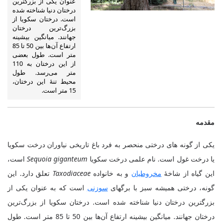
عنوان یکی از بزرگترین
درختان دنیا شناخته شده
است. درختان سکویا از
بزرگ‌ترین درختان
جهانند. میانگین بیشینه
ارتفاع آن‌ها بین 50 تا 85
متر است. طول بعضی
از این درختان به 110
متر می‌رسد. طول
محیط تنهٔ این درختان،
15 متر است.
مقدمه
یکی از گونه های درختی منحصر به فرد باغ تاریخی نیاوران درخت سکویا
یا درخت غول است. نام علمی درخت سکویا
Sequoia giganteum
است،
این گیاه از شاخهٔ
مخروطیان
و به خانواده
Taxodiaceae
تعلق دارد. این
گونه، درختی همیشه سبز با برگهای
سوزنی
است که به عنوان یکی از
بزرگترین درختان دنیا شناخته شده است. درختان سکویا از بزرگ‌ترین
درختان جهانند. میانگین بیشینه ارتفاع آن‌ها بین 50 تا 85 متر است. طول