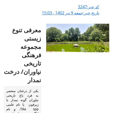
کد خبر:3247
تاریخ خبر:جمعه 9 تير 1402 - 15:03
معرفی تنوع
زیستی
مجموعه
فرهنگی
تاریخی
نیاوران/ درخت
نمدار
یکی از درختان منحصر
به فرد باغ تاریخی
نیاوران گونه نمدار یا
زیرفون با نام علمی
Tilia spp، و نام