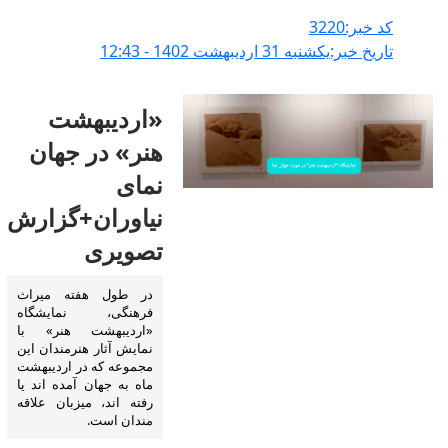
کد خبر:3220
تاریخ خبر:يکشنبه 31 ارديبهشت 1402 - 12:43
«اردیبهشت
هنر» در جهان
نمای
نیاوران+گزارش
تصویری
در طول هفته میراث
فرهنگی، نمایشگاه
«اردیبهشت هنر» با
نمایش آثار هنرمندان این
مجموعه که در اردیبهشت
ماه به جهان آمده اند یا
رفته اند، میزبان علاقه
مندان است.