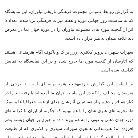
به گزارش روابط عمومی مجموعه فرهنگی تاریخی نیاوران، این نمایشگاه
که به مناسبت روز جهانی موزه و هفته میراث فرهنگی برپا شده، تعداد 5
اثر از گنجینه موزه های مجموعه نیاوران را در موزه جهان نما در معرض
دید علاقه مندان به هنر قرار داده است.
سهراب سپهری، پرویز کلانتری، ژرژ براک و یاکوف آگام هنرمندانی هستند
که آثارشان از گنجینه موزه ها خارج شده و در این نمایشگاه به نمایش
گذاشته شده است.
بر اساس این گزارش «اردیبهشت هنر» بهانه ای است تا برخی از
هنرمندان مختلف را که در این ماه به جهان ما آمده اند یا رفته اند را در
کنار هم قرار دهیم و از همنشینی آثارشان جدای از همه جغرافیا ها و سبک
ها، تجربه های هنری شان را با هم ببینیم که چگونه از ایران تا کرانه های
دور، جهان ذهنی و عینی را به هم پیوند داده و چیزی بر جهان زیسته بشر
افزوده اند؛ هنرمندانی همچون سهراب سپهری و کلانتری که از طبیعت
کویر ایران الهام گرفته اند و آن را به آنسوی مرزها برده اند تا هنرمندان