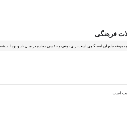
ات فرهنگی
وعه نياوران ايستگاهی است براي توقف و تنفسی دوباره در ميان تار و پود انديشه 
يت است: