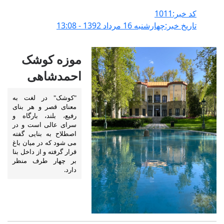
کد خبر:1011
تاریخ خبر:چهارشنبه 16 مرداد 1392 - 13:08
موزه کوشک
احمدشاهی
"کوشک" در لغت به
معنای قصر و هر بنای
رفیع، بلند، بارگاه و
سرای عالی است و در
اصطلاح به بنایی گفته
می شود که در میان باغ
قرار گرفته و از داخل بنا
بر چهار طرف منظر
دارد.