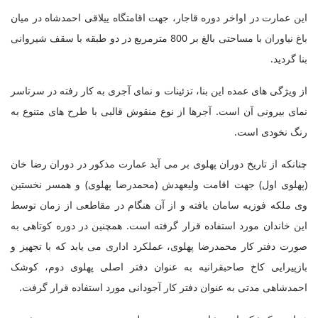
این عمارت در اواخر دوره قاجار، جهت اقامتگاه ییلاقی احمدشاه در میان
باغ نیاوران با مساحتی بالغ بر 800 مترمربع در دو طبقه با سقف شیروانی
بنا گردید.
از ویژگی های عمده این بنا، تزئینات و نمای آجری به کار رفته در سرتاسر
نمای بیرونی آن است. آجرها از نوع منقوش قالبی با طرح های متنوع به
رنگ نخودی است.
چنانکه از تاریخ دوران پهلوی بر می آید عمارت مذکور در دوران رضا خان
(پهلوی اول) جهت اقامت ولیعهدش (محمدرضا پهلوی) و همسر نخستین
وی ملکه فوزیه سامان یافته و از آن هنگام در مقاطعی از زمان توسط
این خاندان مورد استفاده قرار گرفته است
.
همچنین در دوره کوتاهی به
صورت دفتر کار محمدرضا پهلوی، عملکرد اداری می یابد که با تجهیز و
بازپیرایی کاخ صاحبقرانیه به عنوان دفتر اصلی پهلوی دوم، کوشک
احمدشاهی مدتی به عنوان دفتر کار آجودانی مورد استفاده قرار گرفت.