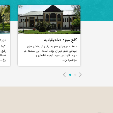
کاخ موزه صاحبقرانیه
موز
ران با همکاری
دهکده نیاوران همواره یکی از بخش های
"کوشک
مان میراث
ییلاقی شهر تهران بوده است. این منطقه در
رفیع، 
هی از میراث
دوره قاجار نیز مورد توجه شاهان و
اصطلا
دولتمردان...
باغ...