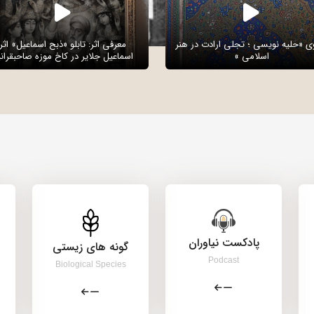
وی «حلیه نویسی ؛ تجلی ارادت در هنر
معرفی اثر: تابلو «ذبح اسماعیل» اثر
اسلامی »
اسماعیل جلایر در کاخ موزه صاحبقرانی
پادکست نیاوران
گونه های زیستی
Podcast
Biological Species