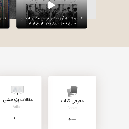
14 مرداد؛ یادآور صدور فرمان مشروطیت و
تابل
طلوع فصل نوینی در تاریخ ایران
مقالات پژوهشی
معرفی کتاب
Article
Books