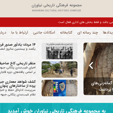
مجموعه فرهنگی تاریخی نیاوران
NIAVARAN CULTURAL HISTORIC COMPLEX
یل می باشد و فقط بخش های اداری فعال است
یدادها
چند رسانه ای
کتابخانه
امکانات جانبی
ارتباط با ما
دربار
14 مرداد؛ یادآور صدور فرمان مشروطیت و طلوع فصل نوینی در تاریخ ایران
یکصد و بیستمین سالروز امضا
منظر تاریخی کاخ صاحبقرا
احیای شیب‌بندی پلکانی جبهه 
بر اساس یافته‌های دوره قاجار..
کشف شواهد معماری جبهه 
مانه‌زنی‌های
پرده از ساختارهای پنهان
ا برداشت
منظر تاریخی کاخ صاحبقرانیه احیا می‌شود
سرپرست اداره‌کل حفظ و احیا
نظام شیب‌بندی پلکانی جبهه ج
به مجموعه فرهنگی تاریخی نیاوران خوش آمدید